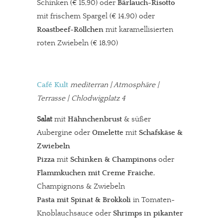
Schinken (€ 15,90) oder
Bärlauch-Risotto
mit frischem Spargel (€ 14,90) oder
Roastbeef-Röllchen
mit karamellisierten
roten Zwiebeln (€ 18,90)
Café Kult
mediterran
| Atmosphäre |
Terrasse | Chlodwigplatz 4
Salat
mit
Hähnchenbrust
& süßer
Aubergine oder
Omelette
mit
Schafskäse &
Zwiebeln
Pizza
mit
Schinken & Champinons
oder
Flammkuchen mit Creme Fraiche
,
Champignons & Zwiebeln
Pasta mit Spinat & Brokkoli
in Tomaten-
Knoblauchsauce oder
Shrimps in pikanter