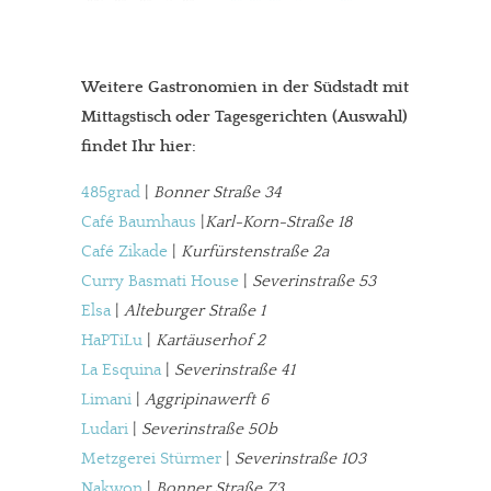
Weitere Gastronomien in der Südstadt mit
Mittagstisch oder Tagesgerichten (Auswahl)
findet Ihr hier:
In eigener Sache
485grad
|
Bonner Straße 34
Café Baumhaus
|
Karl-Korn-Straße 18
Dir gefällt unsere Arbeit?
Café Zikade
|
Kurfürstenstraße 2a
Curry Basmati House
|
Severinstraße 53
meinesuedstadt.de finanziert sich durch Partnerprofile und
Elsa
|
Alteburger Straße 1
Werbung. Beide Einnahmequellen sind in den letzten Monaten
HaPTiLu
|
Kartäuserhof 2
stark zurückgegangen.
La Esquina
|
Severinstraße 41
Solltest Du unsere unabhängige Berichterstattung schätzen,
Limani
|
Aggripinawerft 6
kannst Du uns mit einer kleinen Spende unterstützen.
Ludari
|
Severinstraße 50b
Paypal - danke@meinesuedstadt.de
Metzgerei Stürmer
|
Severinstraße 103
Nakwon
|
Bonner Straße 73