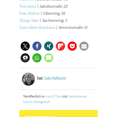
Toscanini
|
Jakobsstraße 22
JETZT SPENDEN
Schon erledigt!
Frau Mahér
|
Ubierring 35
Zhing-Sam
|
Sachsenring 3
Zum Alten Brauhaus
|
Severinstraße 51
Text:
Gaby DeMuirier
Veröffentlich in
Lunch Time
mit
Gastronomie
,
Lunch
,
Mittagstisch