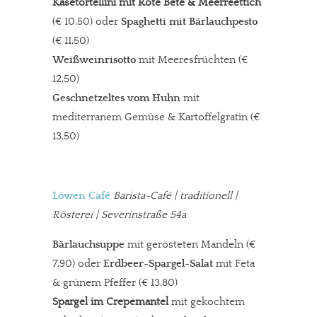
Käsetortellini mit Rote Bete & Meerreettich
(€ 10,50) oder
Spaghetti mit Bärlauchpesto
(€ 11,50)
Weißweinrisotto
mit Meeresfrüchten (€
12,50)
Geschnetzeltes vom Huhn
mit
mediterranem Gemüse & Kartoffelgratin (€
13,50)
Löwen Café
Barista-Café
| traditionell |
Rösterei | Severinstraße 54a
Bärlauchsuppe
mit gerösteten Mandeln (€
7,90) oder
Erdbeer-Spargel-Salat
mit Feta
& grünem Pfeffer (€ 13,80)
Spargel im Crepemantel
mit gekochtem