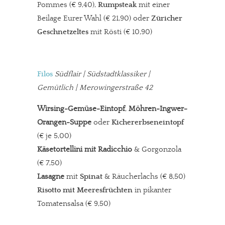
Pommes (€ 9,40),
Rumpsteak
mit einer
Beilage Eurer Wahl (€ 21,90) oder
Züricher
Geschnetzeltes
mit Rösti (€ 10,90)
Filos
Südflair | Südstadtklassiker |
Gemütlich | Merowingerstraße 42
Wirsing-Gemüse-Eintopf
,
Möhren-Ingwer-
Orangen-Suppe
oder
Kichererbseneintopf
(€ je 5,00)
Käsetortellini mit Radicchio
& Gorgonzola
(€ 7,50)
Lasagne
mit
Spinat
& Räucherlachs (€ 8,50)
Risotto mit Meeresfrüchten
in pikanter
Tomatensalsa (€ 9,50)