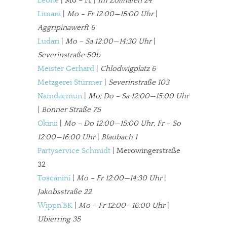
Leone
| Mo – Fr |
Im Zollhafen 24
meinesuedstadt.de finanziert sich durch Partnerprofile und
Limani
|
Mo – Fr 12:00—15:00 Uhr
|
Werbung. Beide Einnahmequellen sind in den letzten Monaten
Aggripinawerft 6
stark zurückgegangen.
Ludari
|
Mo – Sa 12:00—14:30 Uhr
|
Solltest Du unsere unabhängige Berichterstattung schätzen,
Severinstraße 50b
kannst Du uns mit einer kleinen Spende unterstützen.
Meister Gerhard
|
Chlodwigplatz 6
Paypal - danke@meinesuedstadt.de
Metzgerei Stürmer
|
Severinstraße 103
Namdaemun
|
Mo; Do – Sa 12:00—15:00 Uhr
|
Bonner Straße 75
JETZT SPENDEN
Schon erledigt!
Okinii
|
Mo – Do 12:00—15:00 Uhr, Fr – So
12:00—16:00 Uhr
|
Blaubach 1
Partyservice Schmidt
| Merowingerstraße
32
Toscanini
|
Mo – Fr 12:00—14:30 Uhr
|
Jakobsstraße 22
Wippn’BK
|
Mo – Fr 12:00—16:00 Uhr
|
Ubierring 35