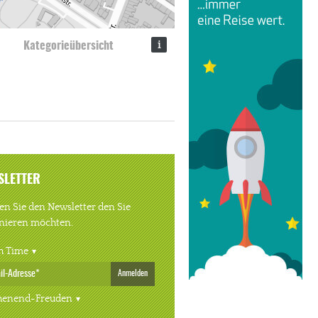
i
Kategorieübersicht
SLETTER
n Sie den Newsletter den Sie
nieren möchten.
h Time
Anmelden
enend-Freuden