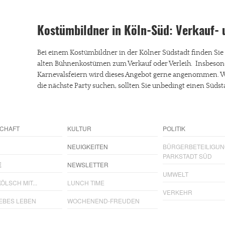
Kostümbildner in Köln-Süd: Verkauf
Bei einem Kostümbildner in der Kölner Südstadt finden Sie 
alten Bühnenkostümen zum Verkauf oder Verleih. Insbeson
Karnevalsfeiern wird dieses Angebot gerne angenommen. W
die nächste Party suchen, sollten Sie unbedingt einen Süd
CHAFT
KULTUR
POLITIK
NEUIGKEITEN
BÜRGERBETEILIGU
PARKSTADT SÜD
E
NEWSLETTER
UMWELT
ÖLSCH MIT...
LUNCH TIME
VERKEHR
IEBES LEBEN
WOCHENEND-FREUDEN