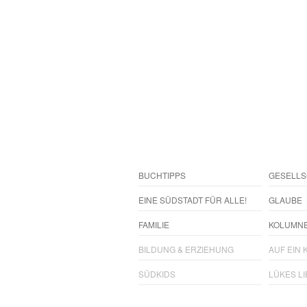
BUCHTIPPS
GESELLS
EINE SÜDSTADT FÜR ALLE!
GLAUBE
FAMILIE
KOLUMN
BILDUNG & ERZIEHUNG
AUF EIN K
SÜDKIDS
LÜKES L