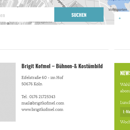
SUCHEN
Brigit Kofmel – Bühnen-& Kostümbild
NEW
Eifelstraße 60 - im Hof
50676 Köln
Wähle
abon
Tel.: 0176 21725343
Lunc
mail@brigitkofmel.com
www.brigitkofmel.com
Woch