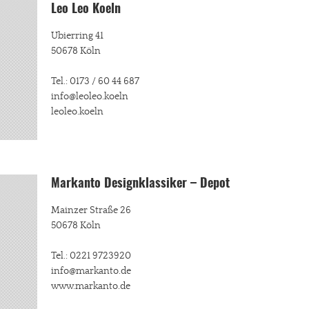
Leo Leo Koeln
Ubierring 41
50678 Köln
Tel.: 0173 / 60 44 687
info@leoleo.koeln
leoleo.koeln
Markanto Designklassiker – Depot
Mainzer Straße 26
50678 Köln
Tel.: 0221 9723920
info@markanto.de
www.markanto.de