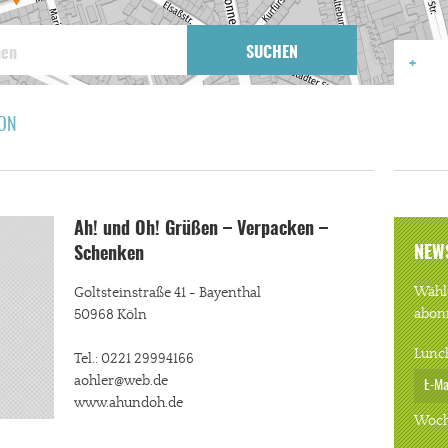
SUCHEN
ON
Ah! und Oh! Grüßen – Verpacken –
NEW
Schenken
Wähle
Goltsteinstraße 41 - Bayenthal
abon
50968 Köln
Lunc
Tel.: 0221 29994166
aohler@web.de
www.ahundoh.de
Woch