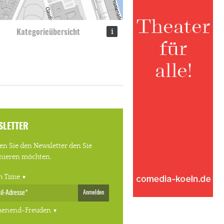
i
Kategorieübersicht
SLETTER
n Sie den Newsletter den Sie
nieren möchten.
h Time
Anmelden
enend-Freuden