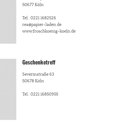
50677 Köln
Tel.: 0221 1682526
rea@papier-laden.de
www.froschkoenig-koeln.de
Geschenketreff
Severinstraße 63
50678 Köln
Tel.: 0221 16850955