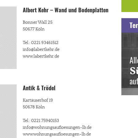
Albert Kehr – Wand und Bodenplatten
Bonner Wall 25
50677 Köln
Tel.: 0221 93461512
info@labertkehr.de
www.labertkehr.de
Antik & Trödel
Kartäuserhof 19
50678 Köln
Tel.: 0221 75940153
info@wohnungsaufloesungen-lb.de
www.wohnungsaufloesungen-lb.de