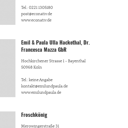
Tel.: 0221 1305180
post@econativ.de
www.econativ.de
Emil & Paula Ulla Hackethal, Dr.
Francesca Mazza GbR
Hochkirchener Strasse 1 - Bayenthal
50968 Köln
Tel.: keine Angabe
kontakt@emilundpaula.de
www.emilundpaula.de
Froschkönig
Merowingerstraße 31