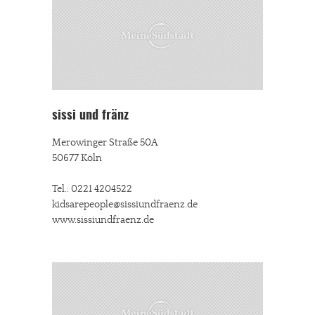
sissi und fränz
Merowinger Straße 50A
50677 Köln
Tel.: 0221 4204522
kidsarepeople@sissiundfraenz.de
www.sissiundfraenz.de